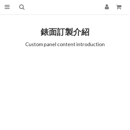
錶面訂製介紹
Custom panel content introduction