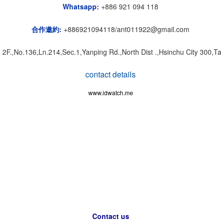
Whatsapp:
+886 921 094 118
合作邀約:
+886921094118/ant011922@gmail.com
:
2F.,No.136,Ln.214,Sec.1,Yanping Rd.,North Dist .,Hsinchu City 300,
contact details
www.idwatch.me
Contact us