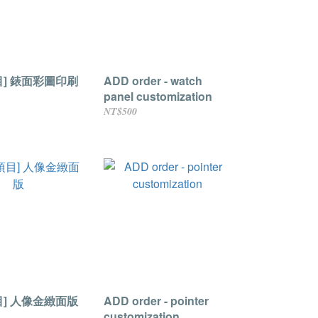
目] 錶面彩圖印刷
ADD order - watch
panel customization
NT$500
目] 人像金緻面版
ADD order - pointer
customization