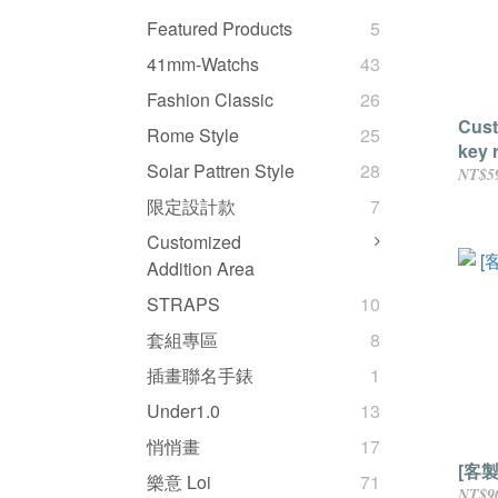
Featured Products
5
41mm-Watchs
43
Fashion Classic
26
Cust
Rome Style
25
key 
Solar Pattren Style
28
NT$5
限定設計款
7
Customized
Addition Area
STRAPS
10
套組專區
8
插畫聯名手錶
1
Under1.0
13
悄悄畫
17
[客
樂意 Loi
71
NT$9