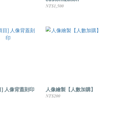
NT$1,500
目] 人像背蓋刻印
人像繪製【人數加購】
NT$200