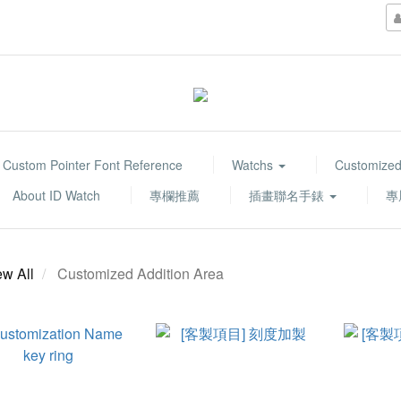
Custom Pointer Font Reference
Watchs
Customized
About ID Watch
專欄推薦
插畫聯名手錶
專
ew All
Customized Addition Area