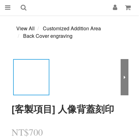
View All
Customized Addition Area
Back Cover engraving
[客製項目] 人像背蓋刻印
NT$700