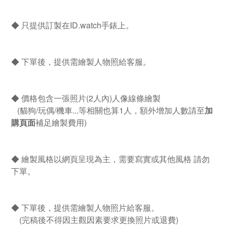
◆ 只提供訂製在ID.watch手錶上。
◆ 下單後，提供需繪製人物照給客服。
◆ 價格包含一張照片(2人內)人像線條繪製
(貓狗/玩偶/機車...等相關也算1人，額外增加人數請至
加
購頁面
補足繪製費用)
◆ 繪製風格以網頁呈現為主，需要寫實或其他風格 請勿
下單。
◆ 下單後，提供需繪製人物照片給客服。
(完稿後不得因主觀因素要求更換照片或退費)