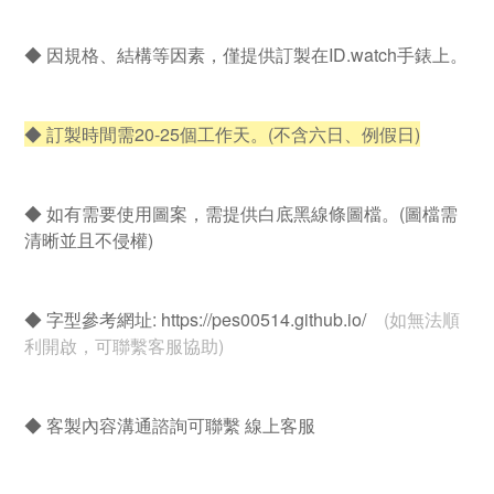
◆ 因規格、結構等因素，僅提供訂製在ID.watch手錶上。
◆ 訂製時間需20-25個工作天。(不含六日、例假日)
◆ 如有需要使用圖案，需提供白底黑線條圖檔。(圖檔需
清晰並且不侵權)
◆ 字型參考網址:
https://pes00514.github.io/
(如無法順
利開啟，可聯繫客服協助)
◆ 客製內容溝通諮詢可聯繫 線上客服