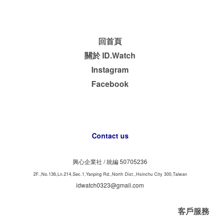
回首頁
關於 ID.Watch
Instagram
Facebook
Contact us
興心企業社 /
50705236
統編
2F.,No.136,Ln.214,Sec.1,Yanping Rd.,North Dist.,Hsinchu City 300,Taiwan
idwatch0323@gmail.com
客戶服務