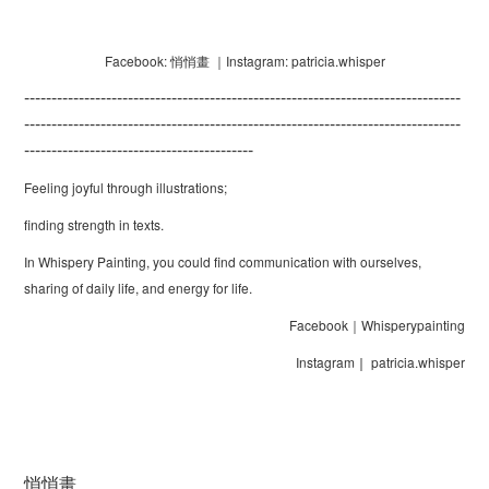
Facebook: 悄悄畫 ｜
Instagram: patricia.whisper
--------------------------------------------------------------------------------
--------------------------------------------------------------------------------
------------------------------------------
Feeling joyful through illustrations;
finding strength in texts.
In Whispery Painting, you could find communication with ourselves,
sharing of daily life, and energy for life.
Facebook｜Whisperypainting
Instagram
｜
patricia.whisper
悄悄畫