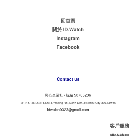
回首頁
關於 ID.Watch
Instagram
Facebook
Contact us
興心企業社 /
50705236
統編
2F.,No.136,Ln.214,Sec.1,Yanping Rd.,North Dist.,Hsinchu City 300,Taiwan
idwatch0323@gmail.com
客戶服務
購物流程