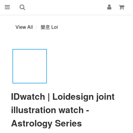
View All
樂意 Loi
IDwatch | Loidesign joint
illustration watch -
Astrology Series