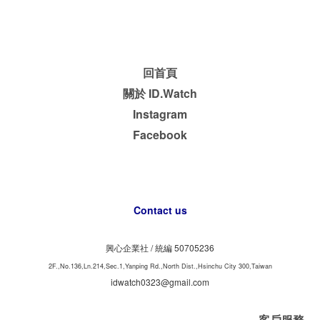
回首頁
關於 ID.Watch
Instagram
Facebook
Contact us
興心企業社 /
50705236
統編
2F.,No.136,Ln.214,Sec.1,Yanping Rd.,North Dist.,Hsinchu City 300,Taiwan
idwatch0323@gmail.com
客戶服務