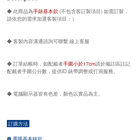
◆ 此商品為
手錶基本款
(不包含客訂製項目) 如需訂製，
請依您的需求加選客製項目：）
◆ 客製內容溝通諮詢可聯繫 線上客服
◆ 訂單結帳時，如配戴者
手圍小於17cm
請於備註區
註記
配戴者手圍公分數，提供ID.錶帶調整或打洞服務。
◆ 電腦顯示器皆有色差，顏色以實品為主。
訂購方法
❶ 選購基本錶款