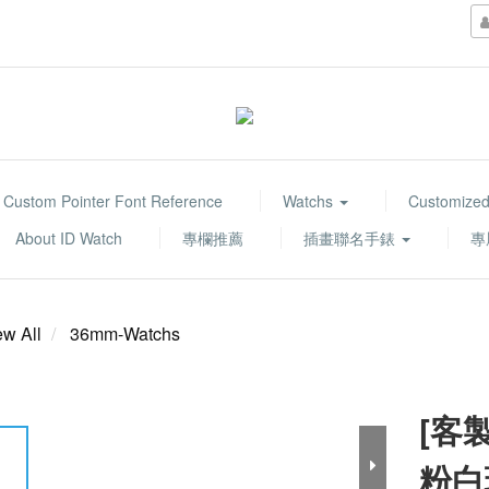
Custom Pointer Font Reference
Watchs
Customized
About ID Watch
專欄推薦
插畫聯名手錶
專
ew All
36mm-Watchs
[客
粉白