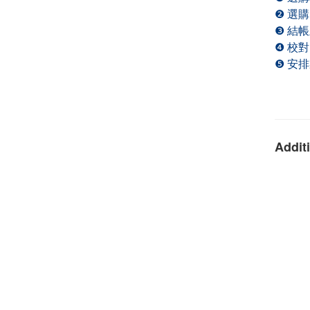
❷ 選
❸ 結
❹ 校對
❺ 安
Additi