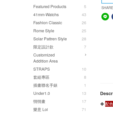
Featured Products
5
SHAR
41mm-Watchs
43
Fashion Classic
26
Rome Style
25
Solar Pattren Style
28
限定設計款
7
Customized
Addition Area
STRAPS
10
套組專區
8
插畫聯名手錶
1
Descr
Under1.0
13
悄悄畫
17
◆
配
樂意 Loi
71