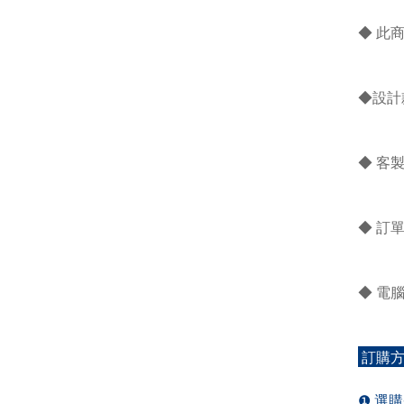
◆ 此
◆設計
◆ 客
◆ 訂
◆ 電
訂購
❶ 選