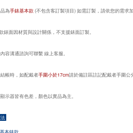
商品為
手錶基本款
(不包含客訂製項目) 如需訂製，請依您的需求
款錶面因材質與設計關係，不支援錶面訂製。
製內容溝通諮詢可聯繫 線上客服。
單結帳時，如配戴者
手圍小於17cm
請於備註區
註記配戴者手圍公分
腦顯示器皆有色差，顏色以實品為主。
方法
購基本錶款