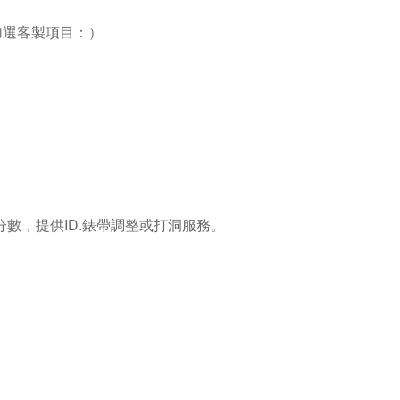
加選客製項目：）
數，提供ID.錶帶調整或打洞服務。