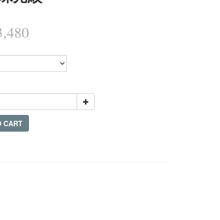
,480
O CART