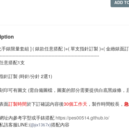
ADD T
iption
化手錶限量套組 ] ( 錶款任意搭配 )+( 單支指針訂製 )+( 金緻錶面訂
---------------------------------------------------------------------
任意搭配1支
針訂製 (時針/分針 2選1)
刻印可有圖文 (需自備圖檔，圖案的部分需要提供白底黑線條，
表面
訂製時間
於下訂確認內容後
30個工作天
，製作時間較長，
急
網址內參考字型或手錶搭配
https://pes00514.github.io/
訊客服LINE:(
搭配內容
@jix1367x)