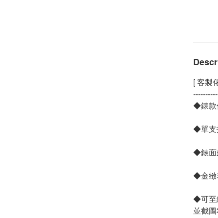
Descr
[ 客製
----------
◆錶款
◆單支指
◆錶面
◆金緻
◆可至
並截圖私