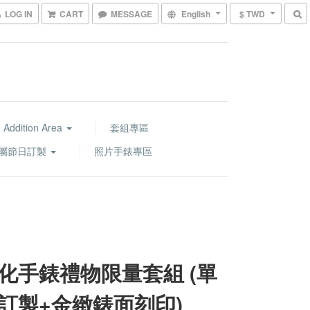
LOG IN
CART
MESSAGE
English
$ TWD
 Addition Area
套組專區
屬節日訂製
照片手錶專區
化手錶禮物限量套組 (單
訂製+金緻錶面刻印)