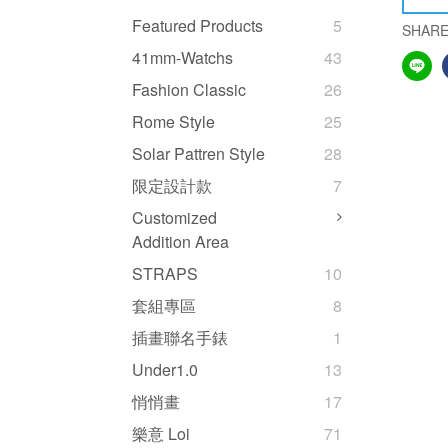
Featured Products
5
SHAR
41mm-Watchs
43
Fashion Classic
26
Rome Style
25
Solar Pattren Style
28
限定設計款
7
Customized
Addition Area
STRAPS
10
套組專區
8
插畫聯名手錶
1
Under1.0
13
悄悄畫
17
樂意 Loi
71