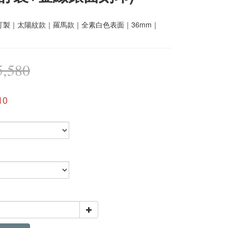
訂製｜太陽紋款｜羅馬款｜全素白色表面｜36mm｜
,580
10