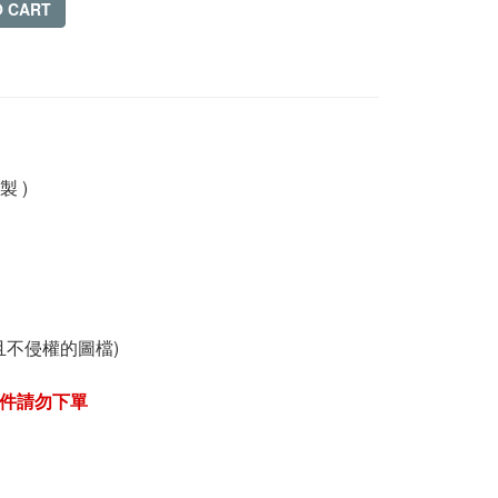
O CART
製 )
且不侵權的圖檔)
件請勿下單