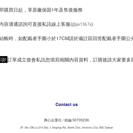
即購買日起，享原廠保固1年及售後服務
內容溝通諮詢可直接私訊線上客服(
)
@jix1367x
結帳時，如配戴者手圍小於17CM請於備註區回答配戴者手圍公分
項!
訂單成立後會私訊您填寫相關內容資料，訂購後請大家要多留意私
Contact us
興心企業社 /
50705236
統編
2F.,No.136,Ln.214,Sec.1,Yanping Rd.,North Dist.,Hsinchu City 300,Taiwan