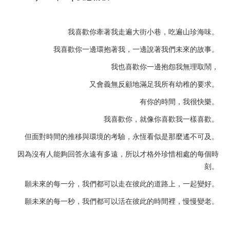
我喜歡你牽著我⾛遍⼤街⼩巷，吃遍山珍海味。
我喜歡你⼀邊環抱著我，⼀邊說著我們未來的故事。
我也喜歡你⼀邊抱怨我無理取鬧，
又會義無反顧地滿⾜我所有幼稚的要求。
有你的時間，我很快樂。
我喜歡你，就像你喜歡我⼀樣喜歡。
但⾯對時間的推移與環境的考驗，永恆看似是那麼遙不可及。
因為沒有⼈能夠回答永遠有多遠，所以才格外珍惜相處的每個時
刻。
願未來的每⼀分，我們都可以⾛在彼此的道路上，⼀起變好。
願未來的每⼀秒，我們都可以活在彼此的時間裡，慢慢變⽼。