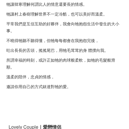
牠讓韓寒理解何謂比⼈的情意還要長的情感。
牠讓村上春樹理解世界不⼀定冷酷，也可以美好⽽溫柔。
平常我們是互信互助的好夥伴，我會向牠抱怨⽣活中發⽣的⼤⼩
事。
不曉得牠聽不聽得懂，但牠每每都會在我抱怨完後，
吐出長長的⾆頭，搖搖尾巴，⽤牠⽑茸茸的身 體撲向我。
所謂幸福的時刻，或許正如牠的⾁球般柔軟，如牠的⽑髮般滑
順。
溫柔的陪伴，忠貞的情感，
邀請你⽤⾃⼰的⽅式錶達對牠的愛。
Lovely Couple
｜愛戀情侶