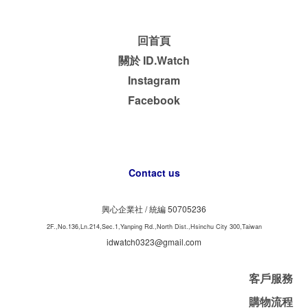
回首頁
關於 ID.Watch
Instagram
Facebook
Contact us
興心企業社 /
50705236
統編
2F.,No.136,Ln.214,Sec.1,Yanping Rd.,North Dist.,Hsinchu City 300,Taiwan
idwatch0323@gmail.com
客戶服務
購物流程