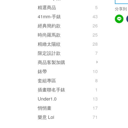
精選商品
5
分享到
41mm-手錶
43
經典簡約款
26
時尚羅馬款
25
精緻太陽紋
28
限定設計款
7
商品客製加購
錶帶
10
套組專區
8
插畫聯名手錶
1
Under1.0
13
悄悄畫
17
樂意 Loi
71