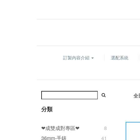
訂製內容介紹
選配系統
全
分類
❤成雙成對專區❤
8
36mm-手錶
41