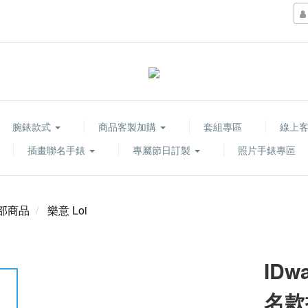
腕錶款式
商品客製加購
套組專區
線上
插畫聯名手錶
專屬節日訂製
照片手錶專區
部商品
樂意 Loi
IDw
名款