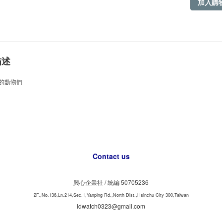
加入購
描述
的動物們
Contact us
興心企業社 /
50705236
統編
2F.,No.136,Ln.214,Sec.1,Yanping Rd.,North Dist.,Hsinchu City 300,Taiwan
idwatch0323@gmail.com