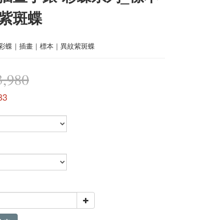
紫斑蝶
i｜彩蝶｜插畫｜標本｜異紋紫斑蝶
,980
83