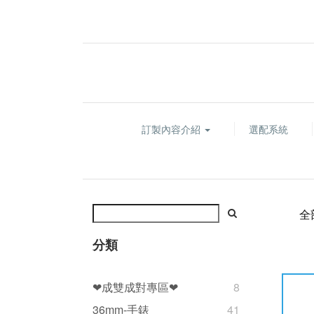
訂製內容介紹
選配系統
全
分類
❤成雙成對專區❤
8
36mm-手錶
41