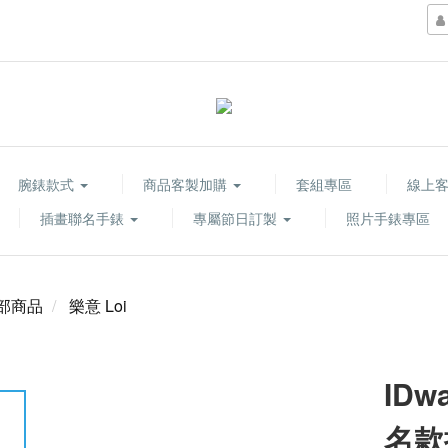
腕錶款式
商品客製加購
套組專區
線上
插畫聯名手錶
專屬節日訂製
照片手錶專區
部商品
樂意 Loi
IDw
名款