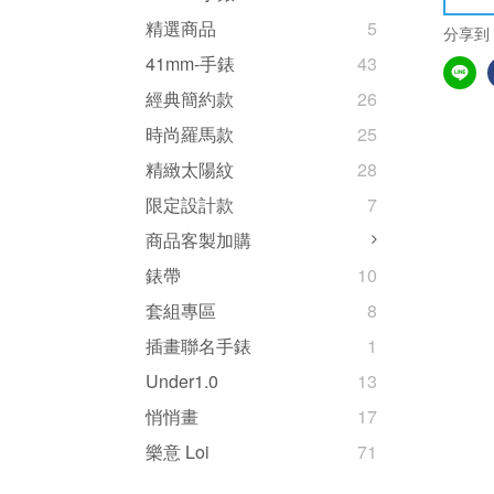
精選商品
5
分享到
41mm-手錶
43
經典簡約款
26
時尚羅馬款
25
精緻太陽紋
28
限定設計款
7
商品客製加購
錶帶
10
套組專區
8
插畫聯名手錶
1
Under1.0
13
悄悄畫
17
樂意 Loi
71