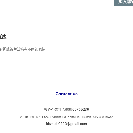
加入購
描述
的蝴蝶讓生活擁有不同的表情
Contact us
興心企業社 /
50705236
統編
2F.,No.136,Ln.214,Sec.1,Yanping Rd.,North Dist.,Hsinchu City 300,Taiwan
idwatch0323@gmail.com