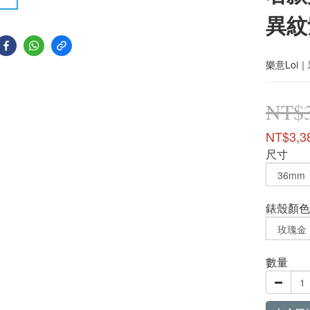
異紋
樂意Lo
NT$3
NT$3,3
尺寸
錶殼顏色
數量