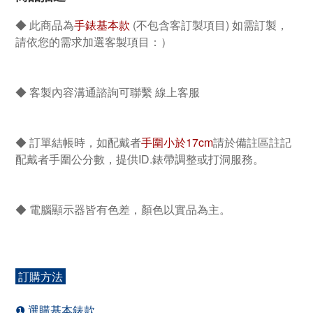
◆ 此商品為
手錶基本款
(不包含客訂製項目) 如需訂製，
請依您的需求加選客製項目：）
◆ 客製內容溝通諮詢可聯繫 線上客服
◆ 訂單結帳時，如配戴者
手圍小於17cm
請於備註區
註記
配戴者手圍公分數，提供ID.錶帶調整或打洞服務。
◆ 電腦顯示器皆有色差，顏色以實品為主。
訂購方法
❶ 選購基本錶款