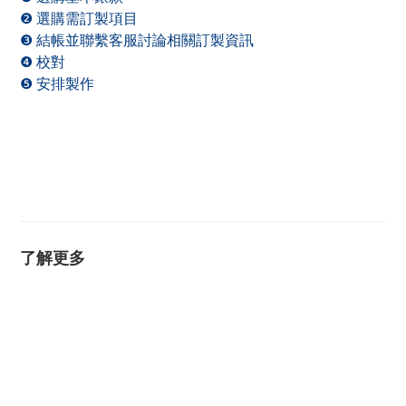
❷ 選購需訂製項目
❸ 結帳並聯繫客服討論相關訂製資訊
❹ 校對
❺ 安排製作
了解更多