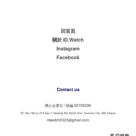
回首頁
關於 ID.Watch
Instagram
Facebook
Contact us
興心企業社 /
50705236
統編
2F.,No.136,Ln.214,Sec.1,Yanping Rd.,North Dist.,Hsinchu City 300,Taiwan
idwatch0323@gmail.com
客戶服務