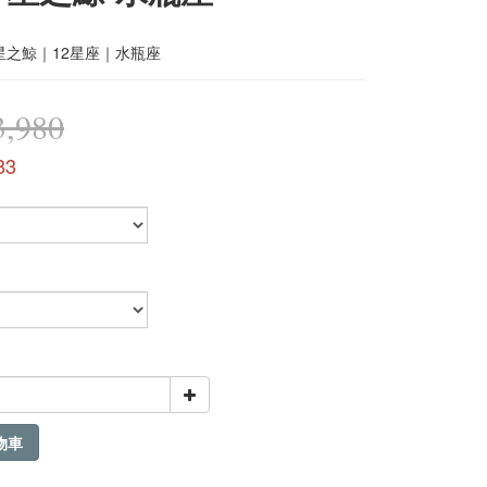
星之鯨｜12星座｜水瓶座
,980
83
物車