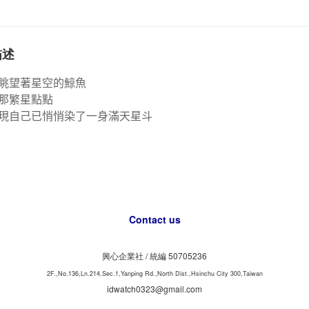
描述
眺望著星空的鯨魚
那繁星點點
現自己
已悄悄染了一身滿天星斗
Contact us
興心企業社 /
50705236
統編
2F.,No.136,Ln.214,Sec.1,Yanping Rd.,North Dist.,Hsinchu City 300,Taiwan
idwatch0323@gmail.com