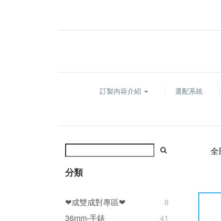
訂製內容介紹
選配系統
全
分類
❤成雙成對專區❤
8
36mm-手錶
41