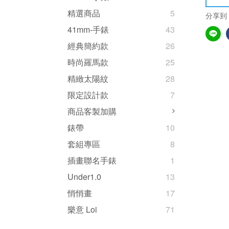
精選商品
5
分享到
41mm-手錶
43
經典簡約款
26
時尚羅馬款
25
精緻太陽紋
28
限定設計款
7
商品客製加購
錶帶
10
套組專區
8
插畫聯名手錶
1
Under1.0
13
悄悄畫
17
樂意 Loi
71