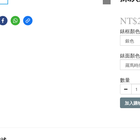
NT$2
錶框顏色
錶面顏色
數量
加入購