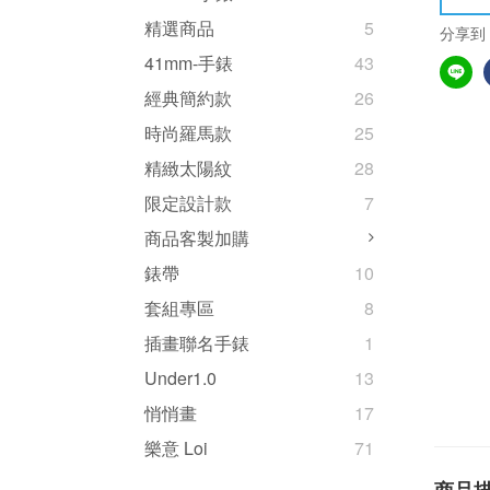
精選商品
5
分享到
41mm-手錶
43
經典簡約款
26
時尚羅馬款
25
精緻太陽紋
28
限定設計款
7
商品客製加購
錶帶
10
套組專區
8
插畫聯名手錶
1
Under1.0
13
悄悄畫
17
樂意 Loi
71