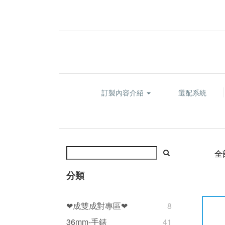
訂製內容介紹
選配系統
全
分類
❤成雙成對專區❤
8
36mm-手錶
41