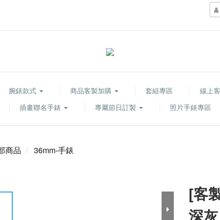
腕錶款式
商品客製加購
套組專區
線上
插畫聯名手錶
專屬節日訂製
照片手錶專區
部商品
36mm-手錶
[客
深灰