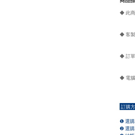
商品
◆ 此
◆ 客
◆ 訂
◆ 電
訂購
❶ 選
❷ 選