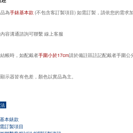
描述
商品為
手錶基本款
(不包含客訂製項目) 如需訂製，請依您的需求
製內容溝通諮詢可聯繫 線上客服
單結帳時，如配戴者
手圍小於17cm
請於備註區
註記配戴者手圍公分
腦顯示器皆有色差，顏色以實品為主。
方法
購基本錶款
購需訂製項目