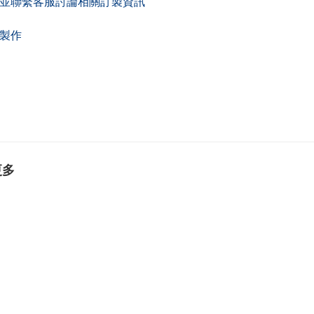
帳並聯繫客服討論相關訂製資訊
排製作
更多