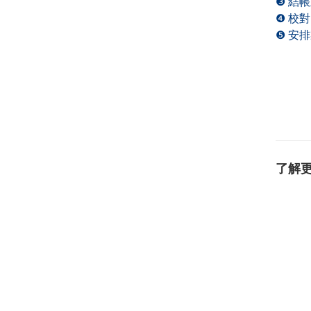
❸ 結
❹ 校對
❺ 安
了解