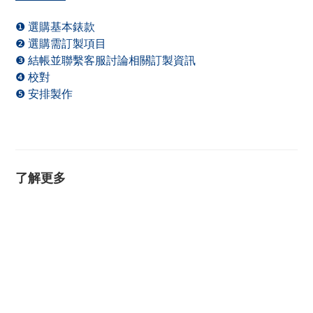
❶ 選購基本錶款
❷ 選購需訂製項目
❸ 結帳並聯繫客服討論相關訂製資訊
❹ 校對
❺ 安排製作
了解更多