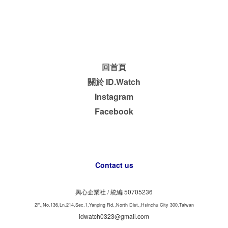
回首頁
關於 ID.Watch
Instagram
Facebook
Contact us
興心企業社 /
50705236
統編
2F.,No.136,Ln.214,Sec.1,Yanping Rd.,North Dist.,Hsinchu City 300,Taiwan
idwatch0323@gmail.com