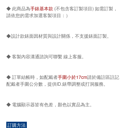
◆ 此商品為
手錶基本款
(不包含客訂製項目) 如需訂製，
請依您的需求加選客製項目：）
◆設計款錶面因材質與設計關係，不支援錶面訂製。
◆ 客製內容溝通諮詢可聯繫 線上客服。
◆ 訂單結帳時，如配戴者
手圍小於17cm
請於備註區
註記
配戴者手圍公分數，提供ID.錶帶調整或打洞服務。
◆ 電腦顯示器皆有色差，顏色以實品為主。
訂購方法